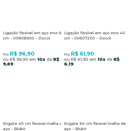
Ligação flexível em aço inox 60
Ligação flexível em aço inox 40
cm - 00608900 - Docol
cm - 00607200 - Docol
R$ 96,90
R$ 61,90
Por
Por
10x
R$
10x
R$
ou R$ 96,90 em
de
ou R$ 61,90 em
de
9,69
6,19
Engate 40 cm flexivel malha de
Engate 60 cm flexível malha de
aço - Blukit
aço - Blukit