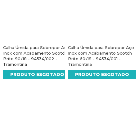
Calha Úmida para Sobrepor Aço
Calha Úmida para Sobrepor Aço
Inox com Acabamento Scotch
Inox com Acabamento Scotch
Brite 90x18 - 94534/002 -
Brite 60x18 - 94534/001 -
Tramontina
Tramontina
PRODUTO ESGOTADO
PRODUTO ESGOTADO