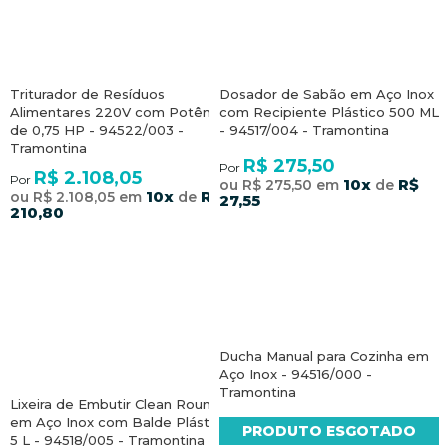
Triturador de Resíduos
Dosador de Sabão em Aço Inox
Alimentares 220V com Potência
com Recipiente Plástico 500 ML
de 0,75 HP - 94522/003 -
- 94517/004 - Tramontina
Tramontina
R$ 275,50
Por
R$ 2.108,05
Por
10x
R$
ou R$ 275,50 em
de
10x
R$
ou R$ 2.108,05 em
de
27,55
210,80
Ducha Manual para Cozinha em
Aço Inox - 94516/000 -
Tramontina
Lixeira de Embutir Clean Round
em Aço Inox com Balde Plástico
PRODUTO ESGOTADO
5 L - 94518/005 - Tramontina