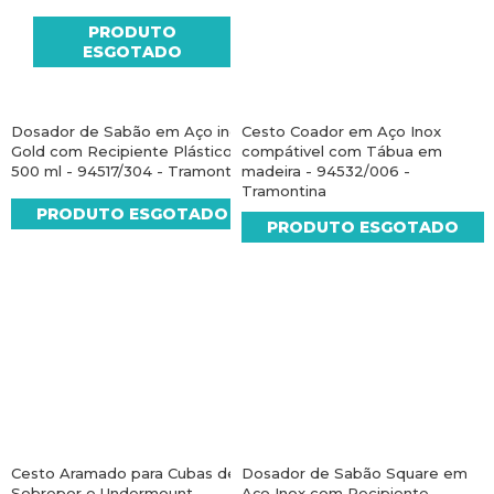
PRODUTO
ESGOTADO
Dosador de Sabão em Aço inox
Cesto Coador em Aço Inox
Gold com Recipiente Plástico
compátivel com Tábua em
500 ml - 94517/304 - Tramontina
madeira - 94532/006 -
Tramontina
PRODUTO ESGOTADO
PRODUTO ESGOTADO
Cesto Aramado para Cubas de
Dosador de Sabão Square em
Sobrepor e Undermount
Aço Inox com Recipiente