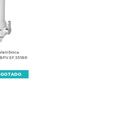
eletrônica
 TBPV.EF.551BR
SGOTADO