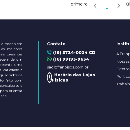
primeiro
ú
1
Contato
Instit
 e focado em
 as melhores
(16) 3724-0024 CD
A Franp
is, presentes
(16) 99193-9634
ontagem de um
Nossas 
presenta uma
sac@franpisos.com.br
Centro 
a variedade e
Horário das Lojas
 quadrados de
Polític
Fisicas
to feito com
Trabal
 consultores e
 para orientar
zada.