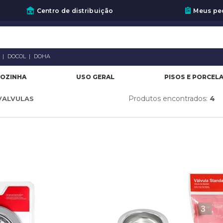
Centro de distribuição
Meus pe
A
DOCOL
DOHA
OZINHA
USO GERAL
PISOS E PORCEL
Produtos encontrados:
4
VALVULAS