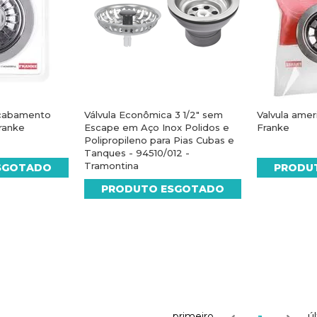
Acabamento
Válvula Econômica 3 1/2" sem
Valvula amer
Franke
Escape em Aço Inox Polidos e
Franke
Polipropileno para Pias Cubas e
Tanques - 94510/012 -
Tramontina
SGOTADO
PRODU
PRODUTO ESGOTADO
primeiro
ú