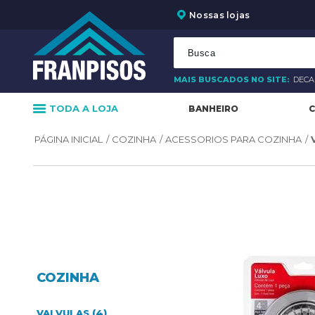
Nossas lojas
MAIS BUSCADOS NO SITE:
DEC
TODA A LOJA
BANHEIRO
C
COZINHA
ACESSORIOS PARA COZINHA
COZINHA
VALVULAS (4)