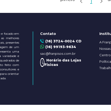
1
Contato
Instit
 e focado em
 as melhores
(16) 3724-0024 CD
A Franp
is, presentes
(16) 99193-9634
ontagem de um
Nossas 
presenta uma
sac@franpisos.com.br
Centro 
a variedade e
Horário das Lojas
 quadrados de
Polític
Fisicas
to feito com
Trabal
 consultores e
 para orientar
zada.