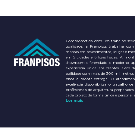
Comprometida com um trabalho sério
qualidade, a Franpisos trabalha com
marcas em revestimentos, louças e meta
em 5 cidades e 6 lojas físicas. A m
showroom diferenciado e moderno a
experiência única aos clientes, além d
agilidade com mais de 300 mil metros
pisos à pronta-entrega. O atendimen
excelência disponibiliza o trabalho de
profissionais de arquitetura preparados
cada projeto de forma única e personali
Ler mais