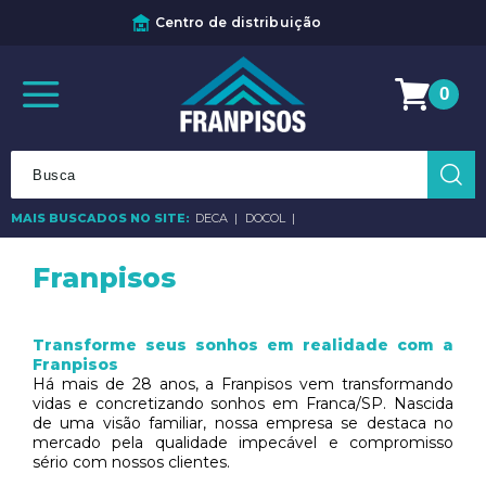
ão
Meus pedidos
0
MAIS BUSCADOS NO SITE:
DECA
DOCOL
Franpisos
Transforme seus sonhos em realidade com a
Franpisos
Há mais de 28 anos, a Franpisos vem transformando
vidas e concretizando sonhos em Franca/SP. Nascida
de uma visão familiar, nossa empresa se destaca no
mercado pela qualidade impecável e compromisso
sério com nossos clientes.