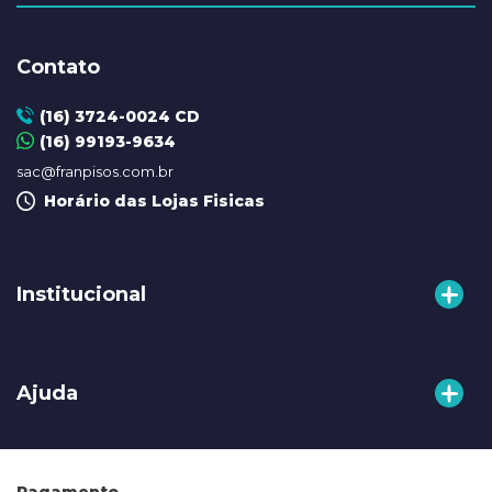
Contato
(16) 3724-0024 CD
(16) 99193-9634
sac@franpisos.com.br
Horário das Lojas Fisicas
Institucional
A Franpisos
Ajuda
Nossas Lojas
Centro de Distribuição
Como Comprar