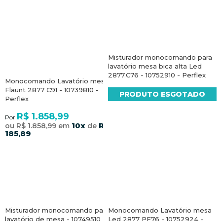
Misturador monocomando para
lavatório mesa bica alta Led
2877.C76 - 10752910 - Perflex
Monocomando Lavatório mesa
Flaunt 2877 C91 - 10739810 -
PRODUTO ESGOTADO
Perflex
R$ 1.858,99
Por
10x
R$
ou R$ 1.858,99 em
de
185,89
Misturador monocomando para
Monocomando Lavatório mesa
lavatório de mesa - 10749510 -
Led 2877 PF76 - 10752924 -