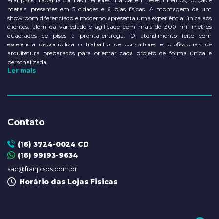
Franpisos trabalha com as melhores marcas em revestimentos, louças e
metais, presentes em 5 cidades e 6 lojas físicas. A montagem de um
showroom diferenciado e moderno apresenta uma experiência única aos
clientes, além da variedade e agilidade com mais de 300 mil metros
quadrados de pisos à pronta-entrega. O atendimento feito com
excelência disponibiliza o trabalho de consultores e profissionais de
arquitetura preparados para orientar cada projeto de forma única e
personalizada.
Ler mais
Contato
(16) 3724-0024 CD
(16) 99193-9634
sac@franpisos.com.br
Horário das Lojas Fisicas