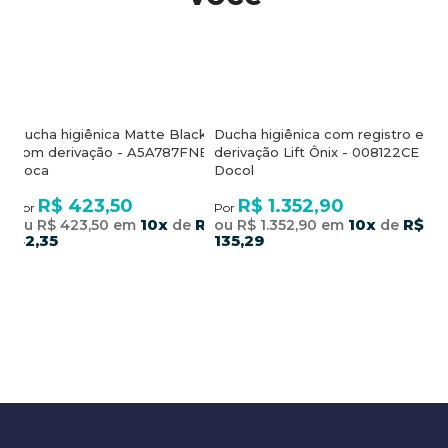
Ducha higiênica Matte Black
Ducha higiênica com registro e
com derivação - A5A787FNBC -
derivação Lift Ônix - 008122CE -
Roca
Docol
R$ 423,50
R$ 1.352,90
Por
Por
10x
R$
10x
R$
ou R$ 423,50 em
de
ou R$ 1.352,90 em
de
42,35
135,29