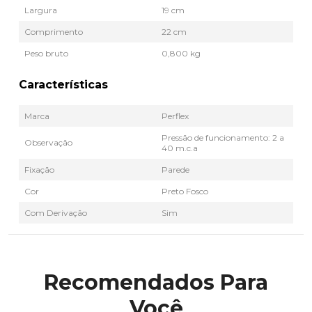
Largura
19 cm
Comprimento
22 cm
Peso bruto
0,800 kg
Características
Marca
Perflex
Pressão de funcionamento: 2 a
Observação
40 m.c.a
Fixação
Parede
Cor
Preto Fosco
Com Derivação
Sim
Recomendados Para
Você