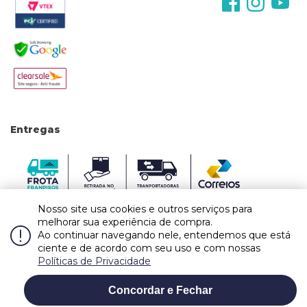
Entregas
Nosso site usa cookies e outros serviços para
melhorar sua experiência de compra.
Ao continuar navegando nele, entendemos que está
ciente e de acordo com seu uso e com nossas
Políticas de Privacidade
Caso haja divergências de valores nos produtos no site, o preço válido é o do carrinho
de compras. Vendas sujeitas a confirmação de estoque e análise e validação dos
Concordar e Fechar
WHATSAPP
dados. Fotos meramente ilustrativas.
Copyright © Todos os direitos reservados. Franpisos Materiais para Construção LTDA -
CNPJ: 00246147/0001-66