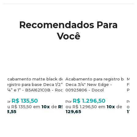
Recomendados Para
Você
base
Acabamento matte black de
Acabamento para registro base
Mono
-
registro para base Deca 1/2”,
Deca 3/4" New Edge -
Flaun
3/4” e 1” - B5A1621C0B - Roca
00925806 - Docol
Perf
R$ 135,50
R$ 1.296,50
R
Por
Por
Por
$
10x
R$
10x
R$
ou R$ 135,50 em
de
ou R$ 1.296,50 em
de
ou R
13,55
129,65
113,