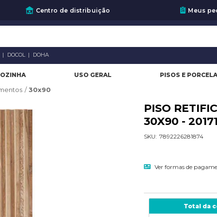
Centro de distribuição
Meus pe
A
DOCOL
DOHA
OZINHA
USO GERAL
PISOS E PORCEL
imentos
30x90
PISO RETIF
30X90 - 201
SKU:
7892226281874
Ver formas de pagam
Total da 