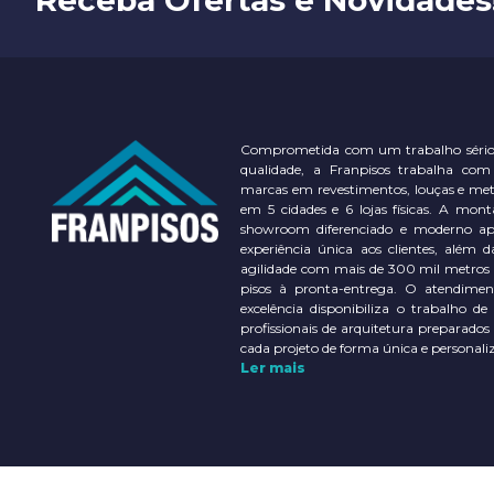
Comprometida com um trabalho sério
qualidade, a Franpisos trabalha com
marcas em revestimentos, louças e meta
em 5 cidades e 6 lojas físicas. A m
showroom diferenciado e moderno a
experiência única aos clientes, além d
agilidade com mais de 300 mil metros
pisos à pronta-entrega. O atendimen
excelência disponibiliza o trabalho de
profissionais de arquitetura preparados
cada projeto de forma única e personali
Ler mais