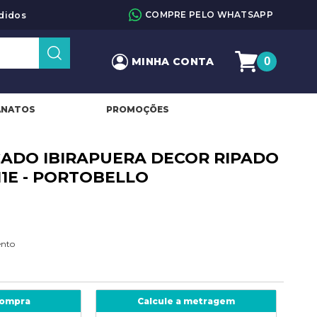
COMPRE PELO WHATSAPP
didos
0
MINHA CONTA
ANATOS
PROMOÇÕES
ICADO IBIRAPUERA DECOR RIPADO
711E - PORTOBELLO
ento
compra
Calcule a metragem