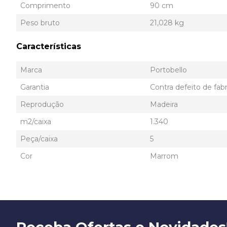
Comprimento
90 cm
Peso bruto
21,028 kg
Características
Marca
Portobello
Garantia
Contra defeito de fab
Reprodução
Madeira
m2/caixa
1.340
Peça/caixa
5
Cor
Marrom