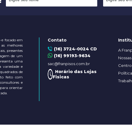
Contato
Instit
 e focado em
 as melhores
(16) 3724-0024 CD
A Franp
is, presentes
(16) 99193-9634
ontagem de um
Nossas 
presenta uma
sac@franpisos.com.br
Centro 
a variedade e
Horário das Lojas
 quadrados de
Polític
Fisicas
to feito com
Trabal
 consultores e
 para orientar
zada.