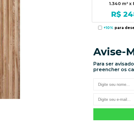
1.340 m²
x 
R$ 24
+10%
para des
Avise-
Para ser avisado
preencher os c