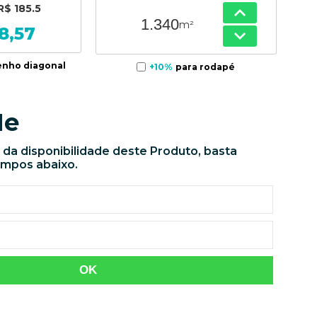
R$ 185.5
m²
8,57
enho diagonal
+10%
para rodapé
Me
 da disponibilidade deste Produto, basta
ampos abaixo.