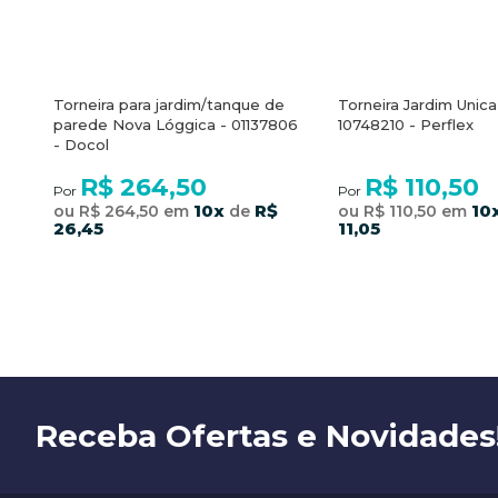
Torneira para jardim/tanque de
Torneira Jardim Unica
parede Nova Lóggica - 01137806
10748210 - Perflex
- Docol
R$ 264,50
R$ 110,50
Por
Por
10x
R$
10
ou R$ 264,50 em
de
ou R$ 110,50 em
26,45
11,05
COMPRAR
COMPRA