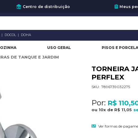
Centro de distribuição
Meus pe
A
DOCOL
DOHA
OZINHA
USO GERAL
PISOS E PORCEL
RAS DE TANQUE E JARDIM
TORNEIRA JA
PERFLEX
SKU:
7896739032275
Por:
R$ 110,5
ou
10
x
de
R$ 11,05
Ver formas de pagam