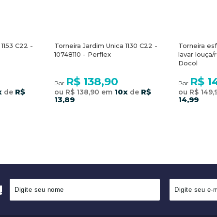
 1153 C22 -
Torneira Jardim Unica 1130 C22 -
Torneira es
10748110 - Perflex
lavar louça
Docol
R$ 138,90
R$ 1
Por
Por
x
R$
10x
R$
de
ou R$ 138,90 em
de
ou R$ 149
13,89
14,99
R
COMPRAR