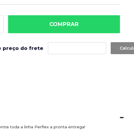
COMPRAR
e preço do frete
-
ra toda a linha Perflex a pronta entrega!