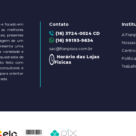
Contato
Instit
 e focado em
 as melhores
(16) 3724-0024 CD
A Franp
is, presentes
(16) 99193-9634
ontagem de um
Nossas 
presenta uma
sac@franpisos.com.br
Centro 
a variedade e
Horário das Lojas
 quadrados de
Polític
Fisicas
to feito com
Trabal
 consultores e
 para orientar
zada.