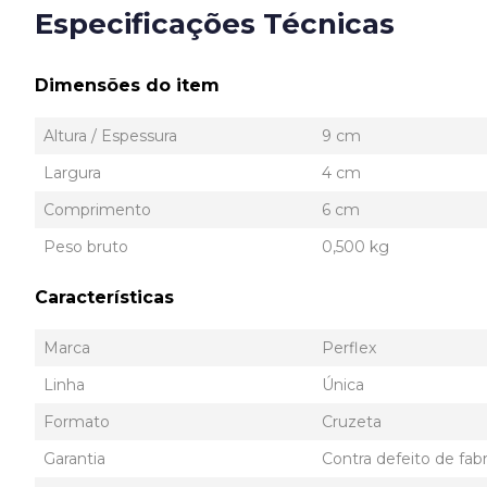
Especificações Técnicas
Dimensões do item
Altura / Espessura
9 cm
Largura
4 cm
Comprimento
6 cm
Peso bruto
0,500 kg
Características
Marca
Perflex
Linha
Única
Formato
Cruzeta
Garantia
Contra defeito de fab