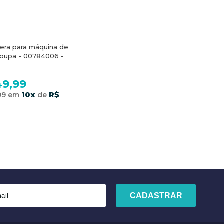
fera para máquina de
/roupa - 00784006 -
49,99
10x
R$
,99 em
de
COMPRAR