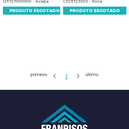
1257270010100 - Incepa
C329723003 - Roca
PRODUTO ESGOTADO
PRODUTO ESGOTADO
primeiro
último
1