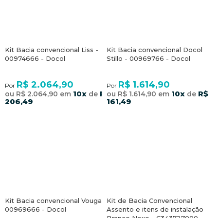
Kit Bacia convencional Liss -
Kit Bacia convencional Docol
00974666 - Docol
Stillo - 00969766 - Docol
R$ 2.064,90
R$ 1.614,90
Por
Por
10x
R$
10x
R$
ou R$ 2.064,90 em
de
ou R$ 1.614,90 em
de
206,49
161,49
Kit Bacia convencional Vougan -
Kit de Bacia Convencional
00969666 - Docol
Assento e itens de instalação