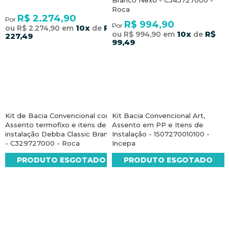
Branco Nexo - C343727000 -
Roca
R$ 2.274,90
Por
R$ 994,90
Por
10x
R$
ou R$ 2.274,90 em
de
10x
R$
ou R$ 994,90 em
de
227,49
99,49
Kit de Bacia Convencional com
Kit Bacia Convencional Art,
Assento termofixo e itens de
Assento em PP e Itens de
instalação Debba Classic Branco
Instalação - 1507270010100 -
- C329727000 - Roca
Incepa
PRODUTO ESGOTADO
PRODUTO ESGOTADO