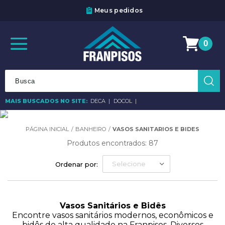
Meus pedidos
0
MAIS BUSCADOS NO SITE:
DECA
DOCOL
BANHEIRO
VASOS SANITARIOS E BIDES
Produtos encontrados:
87
Selecione
Ordenar por:
Vasos Sanitários e Bidês
Encontre vasos sanitários modernos, econômicos e
bidês de alta qualidade na Franpisos. Diversos