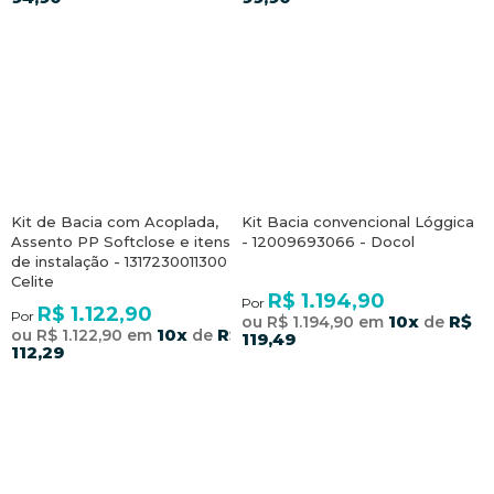
Kit de Bacia com Acoplada,
Kit Bacia convencional Lóggica
Assento PP Softclose e itens
- 12009693066 - Docol
de instalação - 1317230011300 -
Celite
R$ 1.194,90
Por
R$ 1.122,90
Por
10x
R$
ou R$ 1.194,90 em
de
10x
R$
ou R$ 1.122,90 em
de
119,49
112,29