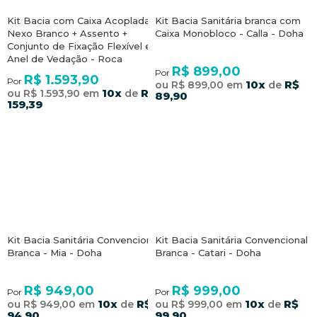
Kit Bacia com Caixa Acoplada
Kit Bacia Sanitária branca com
Nexo Branco + Assento +
Caixa Monobloco - Calla - Doha
Conjunto de Fixação Flexível e
Anel de Vedação - Roca
R$ 899,00
Por
R$ 1.593,90
Por
10x
R$
ou R$ 899,00 em
de
10x
R$
ou R$ 1.593,90 em
de
89,90
159,39
Kit Bacia Sanitária Convencional
Kit Bacia Sanitária Convencional
Branca - Mia - Doha
Branca - Catari - Doha
R$ 949,00
R$ 999,00
Por
Por
10x
R$
10x
R$
ou R$ 949,00 em
de
ou R$ 999,00 em
de
94,90
99,90